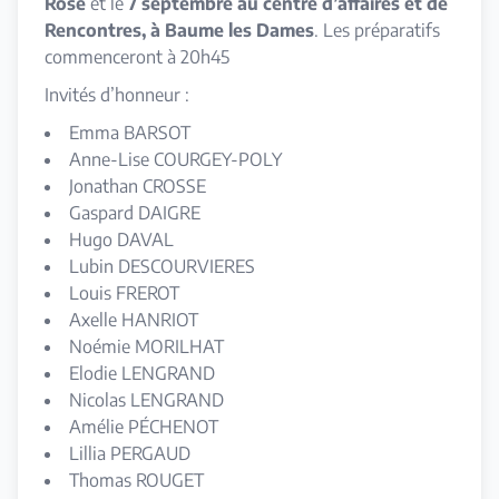
Rose
et le
7 septembre au centre d’affaires et de
Rencontres, à Baume les Dames
. Les préparatifs
commenceront à 20h45
Invités d’honneur :
Emma BARSOT
Anne-Lise COURGEY-POLY
Jonathan CROSSE
Gaspard DAIGRE
Hugo DAVAL
Lubin DESCOURVIERES
Louis FREROT
Axelle HANRIOT
Noémie MORILHAT
Elodie LENGRAND
Nicolas LENGRAND
Amélie PÉCHENOT
Lillia PERGAUD
Thomas ROUGET