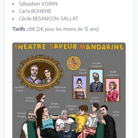
Sébastien VOIRIN
Carla BOHEME
Cécile BESANCON-SALLAT
Tarifs :
8€ (2€ pour les moins de 12 ans)